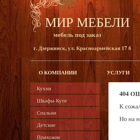
МИР МЕБЕЛИ
мебель под заказ
г. Дзержинск, ул. Красноармейская 17 б
О КОМПАНИИ
УСЛУГИ
Кухни
404 О
Шкафы-Купе
К сожа
Спальни
Но на н
Детские
Прихожие